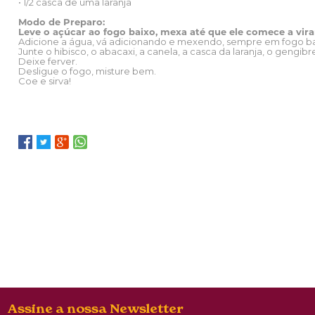
• 1/2 casca de uma laranja
Modo de Preparo:
Leve o açúcar ao fogo baixo, mexa até que ele comece a vir
Adicione a água, vá adicionando e mexendo, sempre em fogo ba
Junte o hibisco, o abacaxi, a canela, a casca da laranja, o gengibr
Deixe ferver.
Desligue o fogo, misture bem.
Coe e sirva!
Assine a nossa Newsletter