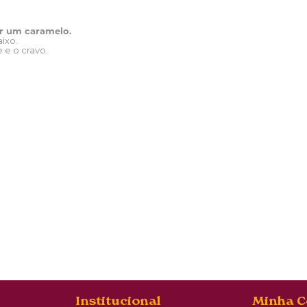
ar um caramelo.
ixo.
e e o cravo.
Institucional
Minha C