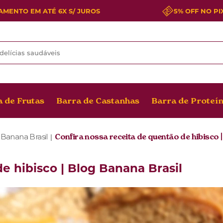
MENTO EM ATÉ 6X S/ JUROS
5% OFF NO PI
 de Frutas
Barra de Castanhas
Barra de Proteí
 Banana Brasil
Confira nossa receita de quentão de hibisco 
|
e hibisco | Blog Banana Brasil