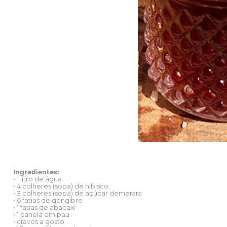
Ingredientes:
• 1 litro de água
• 4 colheres (sopa) de hibisco
• 3 colheres (sopa) de açúcar demerara
• 6 fatias de gengibre
• 1 fatias de abacaxi
• 1 canela em pau
• cravos a gosto