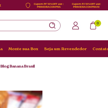
Cupom PF 10%OFF use :
Cupom PJ
10%OFF use
:
X
PRIMEIRACOMPRA
PRIMIERACOMPRA10
0
Google
Login
na
Monte sua Box
Seja um Revendedor
Contat
Cadastra-
se
Minha
conta
| Blog Banana Brasil
Meus
pedidos