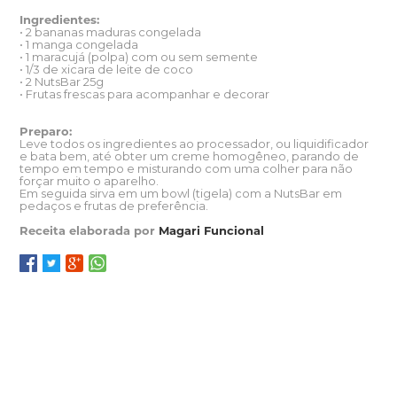
Ingredientes:
• 2 bananas maduras congelada
• 1 manga congelada
• 1 maracujá (polpa) com ou sem semente
• 1/3 de xicara de leite de coco
• 2 NutsBar 25g
• Frutas frescas para acompanhar e decorar
Preparo:
Leve todos os ingredientes ao processador, ou liquidificador
e bata bem, até obter um creme homogêneo, parando de
tempo em tempo e misturando com uma colher para não
forçar muito o aparelho.
Em seguida sirva em um bowl (tigela) com a NutsBar em
pedaços e frutas de preferência.
Receita elaborada por
Magari Funcional