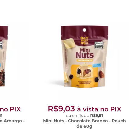
R$9,03
 no PIX
à vista no PIX
51
ou em
1
x
de
R$9,51
io Amargo -
Mini Nuts - Chocolate Branco - Pouch
de 60g