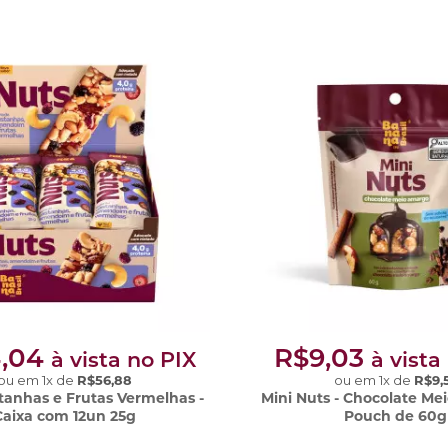
,04
R$9,03
à vista no PIX
à vista
ou em
1
x
de
R$56,88
ou em
1
x
de
R$9,
tanhas e Frutas Vermelhas -
Mini Nuts - Chocolate Me
Caixa com 12un 25g
Pouch de 60g