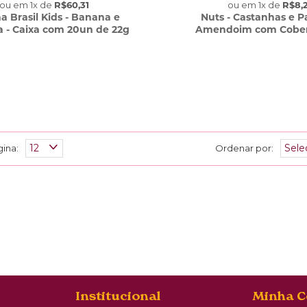
ou em
1
x
de
R$60,31
ou em
1
x
de
R$8,
 Brasil Kids - Banana e
Nuts - Castanhas e P
a - Caixa com 20un de 22g
Amendoim com Cober
Chocolate - Caixa com 
gina:
Ordenar por:
Institucional
Minha C