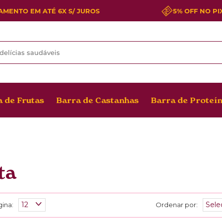
MENTO EM ATÉ 6X S/ JUROS
5% OFF NO PI
 de Frutas
Barra de Castanhas
Barra de Proteí
ta
gina:
Ordenar por: