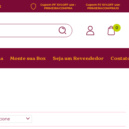
Cupom PF 10%OFF use :
Cupom PJ
10%OFF use
:
X
PRIMEIRACOMPRA
PRIMIERACOMPRA10
0
Google
Login
na
Monte sua Box
Seja um Revendedor
Contat
Cadastra-
se
Minha
conta
Meus
pedidos