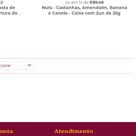
22
ou em
1
x
de
R$9,48
asta de
Nuts - Castanhas, Amendoim, Banana
tura de
e Canela - Caixa com 2un de 25g
2un de 25g
onta
Atendimento