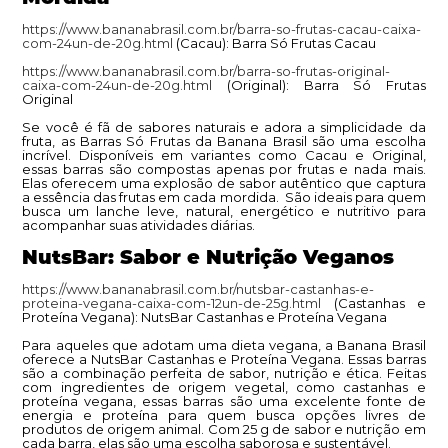
https://www.bananabrasil.com.br/barra-so-frutas-cacau-caixa-
com-24un-de-20g.html
(Cacau): Barra Só Frutas Cacau
https://www.bananabrasil.com.br/barra-so-frutas-original-
caixa-com-24un-de-20g.html
(Original): Barra Só Frutas
Original
Se você é fã de sabores naturais e adora a simplicidade da
fruta, as Barras Só Frutas da Banana Brasil são uma escolha
incrível. Disponíveis em variantes como Cacau e Original,
essas barras são compostas apenas por frutas e nada mais.
Elas oferecem uma explosão de sabor autêntico que captura
a essência das frutas em cada mordida. São ideais para quem
busca um lanche leve, natural, energético e nutritivo para
acompanhar suas atividades diárias.
NutsBar: Sabor e Nutrição Veganos
https://www.bananabrasil.com.br/nutsbar-castanhas-e-
proteina-vegana-caixa-com-12un-de-25g.html
(Castanhas e
Proteína Vegana): NutsBar Castanhas e Proteína Vegana
Para aqueles que adotam uma dieta vegana, a Banana Brasil
oferece a NutsBar Castanhas e Proteína Vegana. Essas barras
são a combinação perfeita de sabor, nutrição e ética. Feitas
com ingredientes de origem vegetal, como castanhas e
proteína vegana, essas barras são uma excelente fonte de
energia e proteína para quem busca opções livres de
produtos de origem animal. Com 25 g de sabor e nutrição em
cada barra, elas são uma escolha saborosa e sustentável.