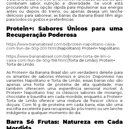
combinam sabor, nutrição e diversidade. Se você está
procurando uma opção rápida para impulsionar sua energia
antes ou depois do treino, ou apenas deseja um lanche
delicioso para saborear, as barras da Banana Brasil têm algo
para todos os gostos e preferências.
Protein+: Sabores Únicos para uma
Recuperação Poderosa
https://www.bananabrasil.com.br/protein-napolitano-caixa-
com-9un-de-50g-200.html
(Napolitano): Protein+ Napolitano.
https://www.bananabrasil.com.br/protein-torta-de-lim-o-
caixa-com-9un-de-50g-198.html
(Torta de Limão): Protein+
Torta de Limão.
As Protein+ da Banana Brasil são um verdadeiro deleite para
os amantes de sabores intensos e únicos. Disponíveis nas
variantes Napolitano e Torta de Limão, essas barras não são
apenas uma fonte de proteína de alta qualidade, mas
também oferecem uma experiência sensorial incrível. A
Protein+ Napolitano traz os clássicos sabores de morango,
chocolate e baunilha em cada mordida, enquanto a Protein+
Torta de Limão oferece uma mistura de frescor cítrico e
doçura. Com 16 g de proteína em cada barra, elas são uma
escolha excelente para recuperação pós-treino ou um lanche
indulgente a qualquer momento do dia.
Barra Só Frutas: Natureza em Cada
Mordida